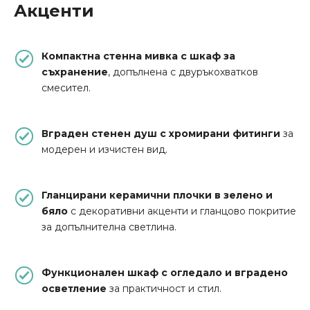
Акценти
Компактна стенна мивка с шкаф за
съхранение
, допълнена с двуръкохватков
смесител.
Вграден стенен душ с хромирани фитинги
за
модерен и изчистен вид.
Гланцирани керамични плочки в зелено и
бяло
с декоративни акценти и гланцово покритие
за допълнителна светлина.
Функционален шкаф с огледало и вградено
осветление
за практичност и стил.