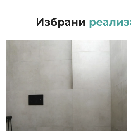
Избрани
реализ