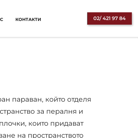
ок
02/ 421 97 84
АС
КОНТАКТИ
ан параван, който отделя
странство за пералня и
плочки, които придават
ване на пространството