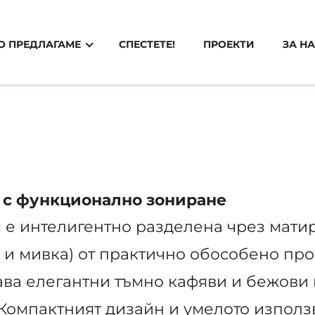
: Ремонт на баня – компетентно и в ср
О ПРЕДЛАГАМЕ
СПЕСТЕТЕ!
ПРОЕКТИ
ЗА Н
 с функционално зониране
 е интелигентно разделена чрез матир
а и мивка) от практично обособено про
ава елегантни тъмно кафяви и бежови 
 Компактният дизайн и умелото използ